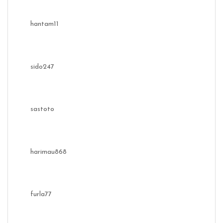
hantam11
sido247
sastoto
harimau868
furla77