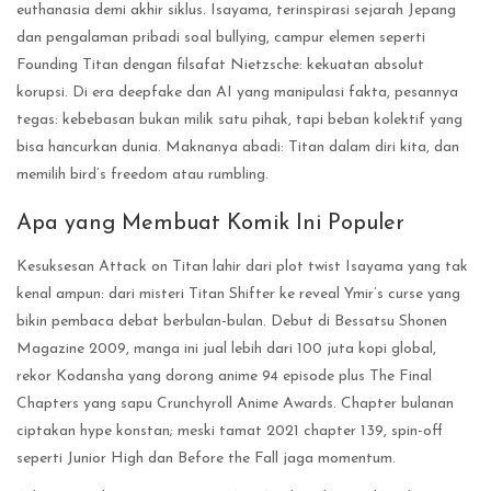
euthanasia demi akhir siklus. Isayama, terinspirasi sejarah Jepang
dan pengalaman pribadi soal bullying, campur elemen seperti
Founding Titan dengan filsafat Nietzsche: kekuatan absolut
korupsi. Di era deepfake dan AI yang manipulasi fakta, pesannya
tegas: kebebasan bukan milik satu pihak, tapi beban kolektif yang
bisa hancurkan dunia. Maknanya abadi: Titan dalam diri kita, dan
memilih bird’s freedom atau rumbling.
Apa yang Membuat Komik Ini Populer
Kesuksesan Attack on Titan lahir dari plot twist Isayama yang tak
kenal ampun: dari misteri Titan Shifter ke reveal Ymir’s curse yang
bikin pembaca debat berbulan-bulan. Debut di Bessatsu Shonen
Magazine 2009, manga ini jual lebih dari 100 juta kopi global,
rekor Kodansha yang dorong anime 94 episode plus The Final
Chapters yang sapu Crunchyroll Anime Awards. Chapter bulanan
ciptakan hype konstan; meski tamat 2021 chapter 139, spin-off
seperti Junior High dan Before the Fall jaga momentum.