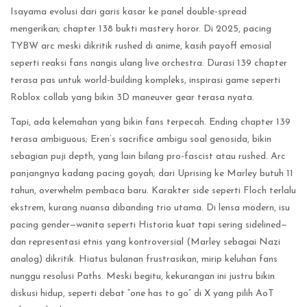
Isayama evolusi dari garis kasar ke panel double-spread
mengerikan; chapter 138 bukti mastery horor. Di 2025, pacing
TYBW arc meski dikritik rushed di anime, kasih payoff emosial
seperti reaksi fans nangis ulang live orchestra. Durasi 139 chapter
terasa pas untuk world-building kompleks, inspirasi game seperti
Roblox collab yang bikin 3D maneuver gear terasa nyata.
Tapi, ada kelemahan yang bikin fans terpecah. Ending chapter 139
terasa ambiguous; Eren’s sacrifice ambigu soal genosida, bikin
sebagian puji depth, yang lain bilang pro-fascist atau rushed. Arc
panjangnya kadang pacing goyah; dari Uprising ke Marley butuh 11
tahun, overwhelm pembaca baru. Karakter side seperti Floch terlalu
ekstrem, kurang nuansa dibanding trio utama. Di lensa modern, isu
pacing gender—wanita seperti Historia kuat tapi sering sidelined—
dan representasi etnis yang kontroversial (Marley sebagai Nazi
analog) dikritik. Hiatus bulanan frustrasikan, mirip keluhan fans
nunggu resolusi Paths. Meski begitu, kekurangan ini justru bikin
diskusi hidup, seperti debat “one has to go” di X yang pilih AoT