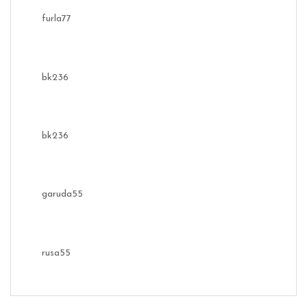
furla77
bk236
bk236
garuda55
rusa55