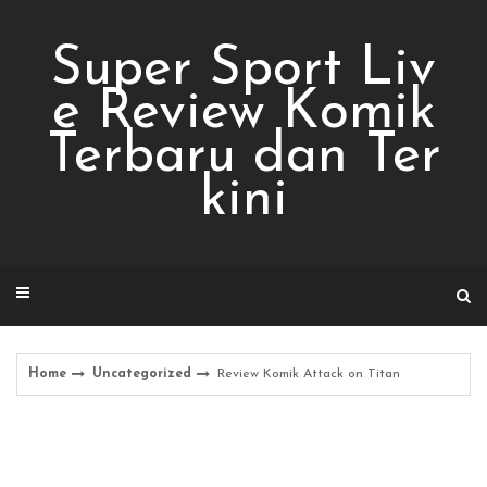
Skip
to
Super Sport Liv
content
e Review Komik
Terbaru dan Ter
kini
Home
Uncategorized
Review Komik Attack on Titan