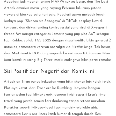
Adaptasi jadi magnet: anime MAPPA sukses besar, dan The Last
Attack omnibus movie yang tayang Februari lalu raup jutaan
viewers di bioskop satu hari saja. Populeritasnya meledak lewat
budaya pop: “Shinzou wo Sasageyo” di TikTok, cosplay Levi di
konvensi, dan diskusi ending kontroversial yang viral di X—seperti
thread fav manga categories kemarin yang puji plot AoT sebagai
top. Roblox collab TGS 2025 dengan visual inédito bikin generasi Z
antusias, sementara veteran nostalgia via Netflix binge. Tak heran,
skor MyAnimeList 9.0 dan pengaruh ke seri seperti Chainsaw Man
buat komik ini saingi Big Three, meski endingnya bikin petisi remake.
Sisi Positif dan Negatif dari Komik Ini
Attack on Titan punya kekuatan yang bikin shonen lain kalah telak.
Plot-nya ketat: dari Trost arc ke Rumbling, Isayama bangun
tension pelan tapi klimaks epik, dengan twist seperti Eren’s time
travel yang jawab semua foreshadowing tanpa retcon murahan.
Karakter seperti Mikasa—loyal tapi mandiri—relatable abis,
sementara Levi’s one-liners kasih humor di tengah darah. Seni