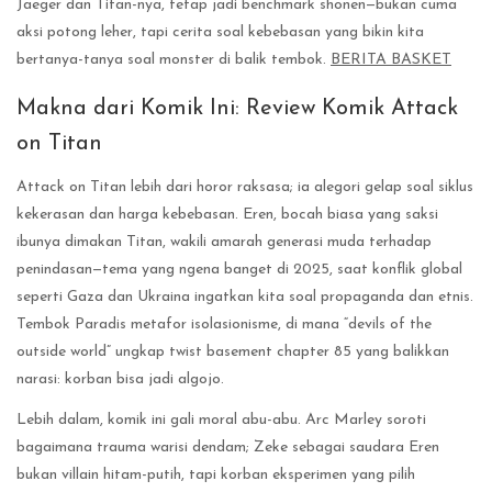
Jaeger dan Titan-nya, tetap jadi benchmark shonen—bukan cuma
aksi potong leher, tapi cerita soal kebebasan yang bikin kita
bertanya-tanya soal monster di balik tembok.
BERITA BASKET
Makna dari Komik Ini: Review Komik Attack
on Titan
Attack on Titan lebih dari horor raksasa; ia alegori gelap soal siklus
kekerasan dan harga kebebasan. Eren, bocah biasa yang saksi
ibunya dimakan Titan, wakili amarah generasi muda terhadap
penindasan—tema yang ngena banget di 2025, saat konflik global
seperti Gaza dan Ukraina ingatkan kita soal propaganda dan etnis.
Tembok Paradis metafor isolasionisme, di mana “devils of the
outside world” ungkap twist basement chapter 85 yang balikkan
narasi: korban bisa jadi algojo.
Lebih dalam, komik ini gali moral abu-abu. Arc Marley soroti
bagaimana trauma warisi dendam; Zeke sebagai saudara Eren
bukan villain hitam-putih, tapi korban eksperimen yang pilih