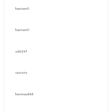
hantam11
hantam11
sido247
sastoto
harimau868