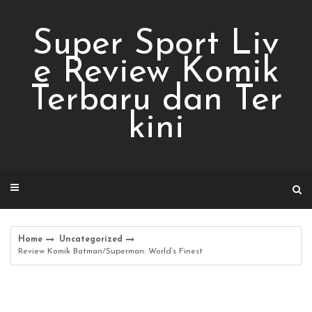
Skip
to
Super Sport Liv
content
e Review Komik
Terbaru dan Ter
kini
Home
Uncategorized
Review Komik Batman/Superman: World’s Finest