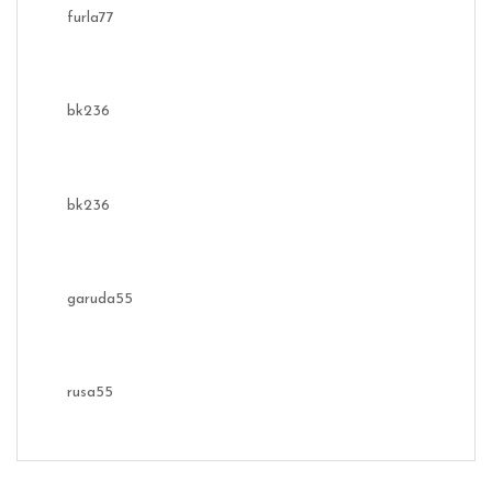
furla77
bk236
bk236
garuda55
rusa55