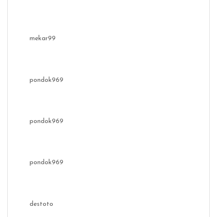
mekar99
pondok969
pondok969
pondok969
destoto