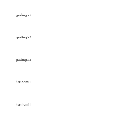
gading33
gading33
gading33
hantam11
hantam11