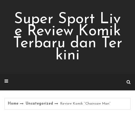
Skip
to
Super Sport Liv
content
e Review Komik
Terbaru dan Ter
kini
Home
Uncategorized
Review Komik “Chainsaw Man”