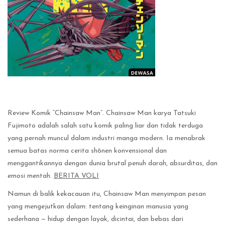
Review Komik “Chainsaw Man”. Chainsaw Man karya Tatsuki
Fujimoto adalah salah satu komik paling liar dan tidak terduga
yang pernah muncul dalam industri manga modern. Ia menabrak
semua batas norma cerita shōnen konvensional dan
menggantikannya dengan dunia brutal penuh darah, absurditas, dan
emosi mentah.
BERITA VOLI
Namun di balik kekacauan itu, Chainsaw Man menyimpan pesan
yang mengejutkan dalam: tentang keinginan manusia yang
sederhana — hidup dengan layak, dicintai, dan bebas dari