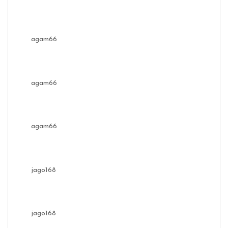
agam66
agam66
agam66
jago168
jago168