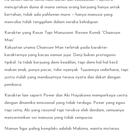
menciptakan dunia di mana semua orang berjuang hanya untuk
bertahan, tidak ada pahlawan murni — hanya manusia yang
mencoba tidak tenggelam dalam neraka kehidupan.
Karakter yang Kasar Tapi Manusiawi: Review Komik “Chainsaw
Man”
Kekuatan utama Chainsaw Man terletak pada karakter-
karakternya yang kacau namun jujur. Denji bukan protagonis
tipikal. Ia tidak berjuang demi keadilan, tapi demi hal-hal kecil:
makan enak, punya pacar, tidur nyenyak. Tujuannya sederhana, tapi
justru itulah yang membuatnya terasa nyata dan dekat dengan
pembaca.
Karakter lain seperti Power dan Aki Hayakawa memperkaya cerita
dengan dinamika emosional yang tidak terduga. Power yang egois
tapi setia, Aki yang rasional tapi tersiksa oleh dendam, semuanya
mencerminkan sisi manusia yang tidak sempurna.
Namun figur paling kompleks adalah Makima, wanita misterius