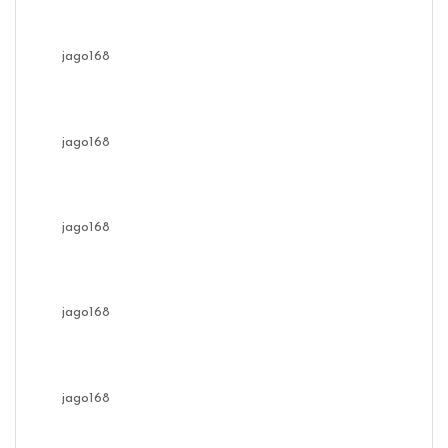
jago168
jago168
jago168
jago168
jago168