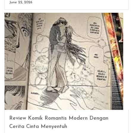
June 22, 2026
Review Komik Romantis Modern Dengan
Cerita Cinta Menyentuh