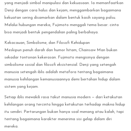
yang menjadi simbol manipulasi dan kekuasaan. Ia memanfaatkan
Denji dengan cara halus dan kejam, menggambarkan bagaimana
kekuatan sering disamarkan dalam bentuk kasih sayang palsu.
Melalui hubungan mereka, Fujimoto menggali tema besar: cinta
bisa menjadi bentuk pengendalian paling berbahaya.
Kekacauan, Simbolisme, dan Filosofi Kehidupan
Meskipun penuh darah dan humor hitam, Chainsaw Man bukan
sekadar tontonan kekerasan. Fujimoto mengisinya dengan
simbolisme sosial dan filosofi eksistensial. Denji yang setengah
manusia setengah iblis adalah metafora tentang bagaimana
manusia kehilangan kemanusiaannya demi bertahan hidup dalam
sistem yang kejam.
Setiap iblis mewakili rasa takut manusia modern — dari ketakutan
kehilangan orang tercinta hingga ketakutan terhadap makna hidup
itu sendiri. Pertarungan bukan hanya soal menang atau kalah, tapi
tentang bagaimana karakter menerima sisi gelap dalam diri
mereka.