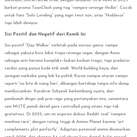
adrenalin, misteri untuk otak, dengan lonjakan 30% views di 2025
berkat promo ToonClash yang tag “vampire revenge thriller”. Cocok
untuk fans “Solo Leveling” yang ingin twist noir, atau “Noblesse”
tapi lebih dewasa.
Sisi Positif dan Negatif dari Komik Ini
Sisi positif “Day Walker” terletak pada inovasi genre: vampir
sebagai yakuza boss bikin trope revenge segar, dengan Anna
sebagai anti-heroine kompleks—bukan korban tragis, tapi predator
cerdas yang punya kode etik aneh. World-building kaya, dari
jaringan narkoba yang link ke politik Korea sampai aturan vampir
seperti “no bite di siang hari”, dibangun bertahap tanpa info-dump
membosankan. Karakter Suhyeok berkembang nyata, dari
pembunuh dingin jadi pria ragu yang pertanyakan misi, sementara
seni MUTE penuh detail gore controlled yang intens tapi tak
gratuitous. Di 2025, seri ini inspirasi diskusi Reddit soal “vampire
manhwa rare”, dengan rating tinggi di Anime-Planet karena “art
complements plot perfectly”. Adaptasi potensial anime dirumorkan