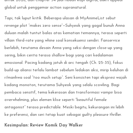
untuk 2026, dan chapter 54 jual ribuan kopi digital, bukti appeal
global untuk penggemar action supranatural.
Tapi, tak luput kritik. Beberapa ulasan di MyAnimeList sebut
revenge plot “makes zero sense”—Suhyeok yang gagal bunuh Anna
duluan malah tuntut balas atas kematian temannya, terasa seperti
villain third-rate yang whine soal konsekuensi sendiri. Fanservice
berlebih, terutama desain Anna yang seksi dengan close-up yang
sering, bikin cerita terasa shallow bagi yang cari kedalaman
emosional. Pacing kadang jatuh di arc tengah (Ch. 25-35), fokus
build-up aliansi terlalu lambat sebelum ledakan aksi, mirip keluhan di
r/manhwa soal “too much setup”. Seni konsisten tapi ekspresi wajah
kadang monoton, terutama Suhyeok yang selalu scowling. Bagi
pembaca sensitif, tema kekerasan dan transformasi vampir bisa
overwhelming, plus elemen klise seperti “beautiful female
antagonist” terasa predictable. Meski begitu, kekurangan ini lebih
ke preferensi, dan seri tetap kuat sebagai guilty pleasure thriller.
Kesimpulan: Review Komik Day Walker