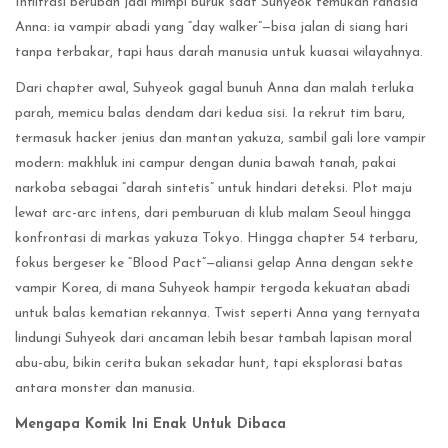
Infiltrasi berubah jadi mimpi buruk saat Suhyeok temukan rahasia
Anna: ia vampir abadi yang “day walker”—bisa jalan di siang hari
tanpa terbakar, tapi haus darah manusia untuk kuasai wilayahnya.
Dari chapter awal, Suhyeok gagal bunuh Anna dan malah terluka
parah, memicu balas dendam dari kedua sisi. Ia rekrut tim baru,
termasuk hacker jenius dan mantan yakuza, sambil gali lore vampir
modern: makhluk ini campur dengan dunia bawah tanah, pakai
narkoba sebagai “darah sintetis” untuk hindari deteksi. Plot maju
lewat arc-arc intens, dari pemburuan di klub malam Seoul hingga
konfrontasi di markas yakuza Tokyo. Hingga chapter 54 terbaru,
fokus bergeser ke “Blood Pact”—aliansi gelap Anna dengan sekte
vampir Korea, di mana Suhyeok hampir tergoda kekuatan abadi
untuk balas kematian rekannya. Twist seperti Anna yang ternyata
lindungi Suhyeok dari ancaman lebih besar tambah lapisan moral
abu-abu, bikin cerita bukan sekadar hunt, tapi eksplorasi batas
antara monster dan manusia.
Mengapa Komik Ini Enak Untuk Dibaca