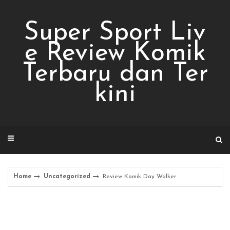
Skip
to
Super Sport Liv
content
e Review Komik
Terbaru dan Ter
kini
Home
Uncategorized
Review Komik Day Walker