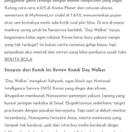
penggemar genre revenge dengan elemen vampirisme yang segar.
Rating rata-rata 4.2/5 di Anime-Planet dari ratusan ulasan,
sementara di MyAnimeList stabil di 7.8/10, mencerminkan pujian
atas seni brutalnya meski ada kritik soal plot klise. Di era di mana
manhwa sering jatuh ke fanservice berlebih, “Day Walker” tanya:
bagaimana kalau agen rahasia Korea harus buru yakuza vampir
yang tak terduga? Ini bukan cerita romansa gelap biasa, tapi
perpaduan aksi mentah dan misteri yang bikin pembaca susah tidur.
BERITA BOLA
Sinopsis dari Komik Ini: Review Komik Day Walker
“Day Walker” mengikuti Suhyeok, agen black ops National
Intelligence Service (NIS) Korea yang dingin dan efisien,
ditugaskan membunuh Nanayama—pemimpin yakuza Jepang yang
kuasai jaringan narkoba di Seoul. Ekspektasinya sederhana: target
pria kejam dengan pasukan bersenjata. Tapi saat ia dekati markas
tersembunyi, Nanayama ternyata Anna, wanita memesona yang
tampak tak berdosa, jauh dari citra bos mafia berdarah dingin.