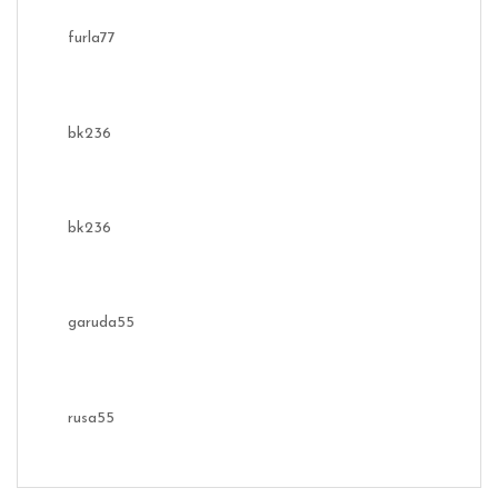
furla77
bk236
bk236
garuda55
rusa55