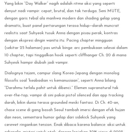
Yang bikin “Day Walker” nagih adalah ritme aksi yang seperti
denyut nadi vampir: cepat, brutal, dan tak terduga. Seni MUTE,
dengan garis tebal ala manhwa modern dan shading gelap yang
dramatis, buat panel pertarungan terasa hidup—darah muncrat
realistis saat Suhyeok tusuk Anna dengan pisau perak, kontras
dengan ekspresi dingin wanita itu. Pacing chapter mingguan
(sekitar 25 halaman) pas untuk binge: arc pembukaan selesai dalam
10 chapter, tapi tinggalkan hook seperti cliffhanger Ch. 20 di mana
Suhyeok hampir diubah jadi vampir.
Dialognya tajam, campur slang Korea-Jepang dengan monolog
filosofis soal “keabadian vs kemanusiaan”, seperti Anna bilang
“Darahmu terlalu pahit untuk dibenci.” Elemen supranatural tak
over-the-top; vampir di sini pakai pistol silenced dan app tracking
darah, bikin dunia terasa grounded meski fantasi. Di Ch. 40-an,
chase scene di gang basah Seoul tambah imersi dengan efek hujan
dan neon, sementara humor gelap dari sidekick Suhyeok yang
cerewet ringankan tension. Enak dibaca karena balance: aksi untuk