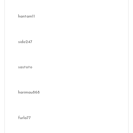
hantam11
sido247
sastoto
harimau868
furla77