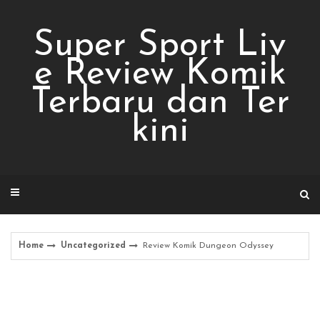
Skip
to
Super Sport Liv
content
e Review Komik
Terbaru dan Ter
kini
Home
Uncategorized
Review Komik Dungeon Odyssey