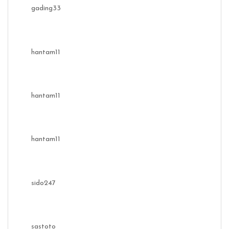
gading33
hantam11
hantam11
hantam11
sido247
sastoto