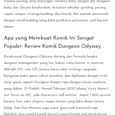
trauma perang, atau hubungan romansa halus dengan ally dungeon
baby lain. Secara keseluruhan, ini bukan sekadar grinding; pacing
cepat campur strategi building, aksi brutal, dan momen emosional,
dengan world-building yang bikin pembaca penasaran soal hierarki
labirin.
Apa yang Membuat Komik Ini Sangat
Populer: Review Komik Dungeon Odyssey
Kesuksesan
Dungeon Odyssey
datang dari formula langka:
dungeon management yang fun, bukan cuma hunter vs monster.
Alih-alih MC solo OP, Jinwoo harus mikir strategi—upgrade
bangunan pake gems, rekrut pasukan, dan diplomasi dengan rival—
mirip game seperti
Dungeon Keeper
tapi dengan narasi manhwa
yang dalam. Di Reddit, thread Februari 2025 bilang “story doesn’t
just focus on MC, side characters well-written,” dapet 1.800 upvote
karena fans suka chapter tanpa Jinwoo yang bikin dunia terasa
hidup. Seni Son Minwoo juga juara: gaya unik kartunish tapi
fleksibel, dari panel komedi absurd sampe battle epik hand-drawn