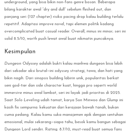
underground, yang bisa bikin non-fans genre bosan. Beberapa
bilang karakter awal “dry and dull” sebelum fleshed out, dan
panjang seri (127 chapter) risiko pacing drop kalau building terlalu
repetitif. Adaptasi improve novel, tapi elemen politik kadang
overcomplicated buat casual reader. Overall, minus ini minor; seri ini
solid 8.5/10, worth push lewat awal buat nikmatin puncaknya.
Kesimpulan
Dungeon Odyssey
adalah bukti kalau manhwa dungeon bisa lebih
dari sekadar aksi brutal—ini odyssey strategi, tawa, dan hati yang
bikin nagih. Dari sinopsis building labirin unik, popularitas berkat
seni god-tier dan side character kuat, hingga pro seperti world
immersive minus awal lambat, seri ini layak jadi prioritas di 2025.
Saat
Solo Leveling
udah tamat, karya Son Minwoo dan Glump ini
kasih fix sempurna: kekuatan dari kerajaan bawah tanah, bukan
cuma pedang. Kalau kamu suka manajemen epik dengan sentuhan
emosional, mulai sekarang—siapa tahu, besok kamu bangun sebagai
Dungeon Lord sendiri. Rating: 8.7/10, must-read buat semua fans