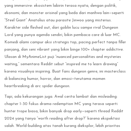
yang immersive: ekosistem labirin terasa nyata, dengan politik,
ekonomi, dan monster orisinal yang beda dari manhwa lain—seperti
“Steel Giant” Anatolius atau parasite Jinwoo yang misterius.
Karakter side fleshed out, dari goblin lucu sampe rival Dungeon
Lord yang punya agenda sendiri, bikin pembaca care di luar MC.
Komedi alami campur aksi strategis top, pacing perfect tanpa filler
panjang, dan seni vibrant yang bikin binge 100+ chapter addictive.
Ulasan di MyAnimeList puji “nuanced personalities and mysteries
waiting,” sementara Reddit sebut “inspired me to learn drawing”
karena visualnya inspiring. Buat fans dungeon genre, ini masterclass
di balancing humor, horror, dan emosi—terutama momen
heartbreaking di arc spider dungeon.
Tapi, ada kekurangan juga. Awal cerita lambat dan misleading:
chapter 1-30 fokus drama redemption MC yang terasa seperti
hunter trope biasa, bikin banyak drop early—seperti thread Reddit
2024 yang tanya “worth reading after drop?” karena ekspektasi
salah. World-building atas tanah kurang dieksplor, lebih prioritas