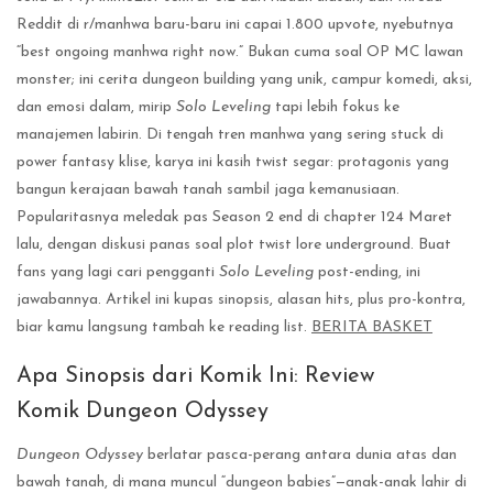
Reddit di r/manhwa baru-baru ini capai 1.800 upvote, nyebutnya
“best ongoing manhwa right now.” Bukan cuma soal OP MC lawan
monster; ini cerita dungeon building yang unik, campur komedi, aksi,
dan emosi dalam, mirip
Solo Leveling
tapi lebih fokus ke
manajemen labirin. Di tengah tren manhwa yang sering stuck di
power fantasy klise, karya ini kasih twist segar: protagonis yang
bangun kerajaan bawah tanah sambil jaga kemanusiaan.
Popularitasnya meledak pas Season 2 end di chapter 124 Maret
lalu, dengan diskusi panas soal plot twist lore underground. Buat
fans yang lagi cari pengganti
Solo Leveling
post-ending, ini
jawabannya. Artikel ini kupas sinopsis, alasan hits, plus pro-kontra,
biar kamu langsung tambah ke reading list.
BERITA BASKET
Apa Sinopsis dari Komik Ini: Review
Komik Dungeon Odyssey
Dungeon Odyssey
berlatar pasca-perang antara dunia atas dan
bawah tanah, di mana muncul “dungeon babies”—anak-anak lahir di