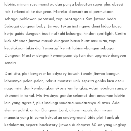
labirin, minum susu monster, dan punya kekuatan super plus obsesi
tak terkendali ke dungeon. Mereka dibesarkan di permukaan
sebagai pahlawan potensial, tapi protagonis Kim Jinwoo beda.
Sebagai dungeon baby, Jinwoo tekan instingnya demi hidup biasa:
kerja guide dungeon buat nafkahi keluarga, hindari spotlight. Cerita
kick off saat Jinwoo masuk dungeon biasa buat misi rutin, tapi
kecelakaan bikin dia “terserap” ke inti labirin—bangun sebagai
Dungeon Master dengan kemampuan ciptain dan upgrade dungeon
sendiri.
Dari situ, plot bergeser ke odyssey bawah tanah: Jinwoo bangun
labirinnya pelan-pelan, rekrut monster unik seperti goblin lucu atau
naga mini, dan kembangkan ekosistem lengkap—dari jebakan sampe
ekonomi internal. Motivasinya ganda: selamat dari ancaman labirin
lain yang agresif, plus lindungi saudara-saudaranya di atas. Ada
elemen politik antar Dungeon Lord, aliansi rapuh, dan invasi
manusia yang iri sama kekuatan underground. Side plot tambah
kedalaman, seperti backstory Jinwoo di chapter 80-an yang ungkap