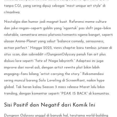
tanpa CGI, yang sering dipuji sebagai “most unique art style” di
r/manhwa.
Nostalgia dan humor jadi magnet kuat. Referensi meme culture
dan joke ringan—seperti goblin yang “ngantuk” pas shift jaga—bikin
relatable, sementara emosi platonic/romantis ngena banget, seperti
ulasan Anime-Planet yang sebut “balance comedy, seriousness,
action perfect.” Hingga 2025, views chapter baru tembus jutaan di
situs scan, dan subreddit r/DungeonOdyssey penuh fan art plus
diskusi lore seperti “fate of Naga labyrinth.” Adaptasi ini juga
improve dari novel asli, dengan artist rewrite plot bikin lebih
engaging—fans bilang “artist carrying the story.” Rekomendasi
sering muncul bareng
Solo Leveling
di ScreenRant, naikin hype
global. Tak heran kalau Season 3 mass release Maret lalu bikin
trending, dengan komentar seperti “PEAK IS BACK” di komunitas.
Sisi Positif dan Negatif dari Komik Ini
Dungeon Odyssey
unggul di banyak hal, terutama world-building