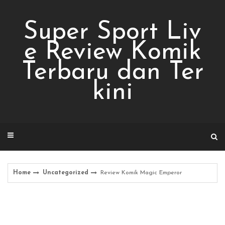
Skip
to
Super Sport Liv
content
e Review Komik
Terbaru dan Ter
kini
Home
Uncategorized
Review Komik Magic Emperor