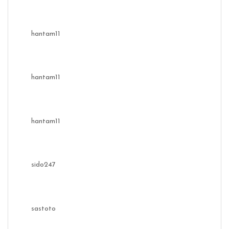
hantam11
hantam11
hantam11
sido247
sastoto