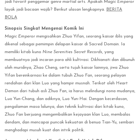
jadi favorit penggemar genre martial arts. Apakah
Magic Emperor
layak jadi bacaan wajib? Berikut ulasan lengkapnya.
BERITA
BOLA
Sinopsis Singkat Mengenai Komik Ini
Magic Emperor
mengisahkan Zhuo Yifan, seorang kaisar iblis yang
dikenal sebagai pemimpin delapan kaisar di Sacred Domain. Ia
memiliki kitab kuno
Nine Serenities Secret Records
, yang
membuatnya jadi incaran para ahli kultivasi. Dikhianati dan dibunuh
oleh muridnya, Zhao Cheng, serta tujuh kaisar lainnya, jiwa Zhuo
Yifan bereinkarnasi ke dalam tubuh Zhuo Fan, seorang pelayan
rendahan dari klan Luo yang hampir musnah. Terikat oleh Heart
Demon dari tubuh asli Zhuo Fan, ia harus melindungi nona mudanya,
Luo Yun-Chang, dan adiknya, Luo Yun-Hai. Dengan kecerdasan,
pengalaman masa lalunya, dan teknik kultivasi dari kitab kuno,
Zhuo Fan berjuang mengembalikan kejayaan klan Luo, membalas
dendam, dan mencapai puncak kekuatan di benua Tian-Yu, sembari
menghadapi musuh kuat dan intrik politik.