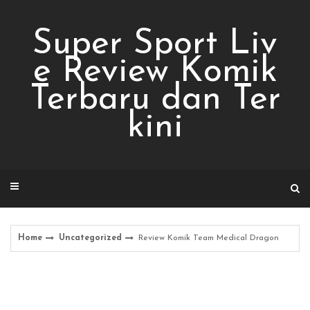
Skip
to
Super Sport Liv
content
e Review Komik
Terbaru dan Ter
kini
Home
Uncategorized
Review Komik Team Medical Dragon