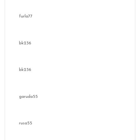
furla77
bk236
bk236
garuda55
rusa55