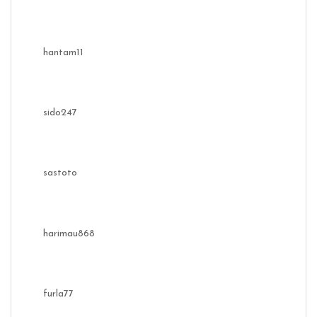
hantam11
sido247
sastoto
harimau868
furla77