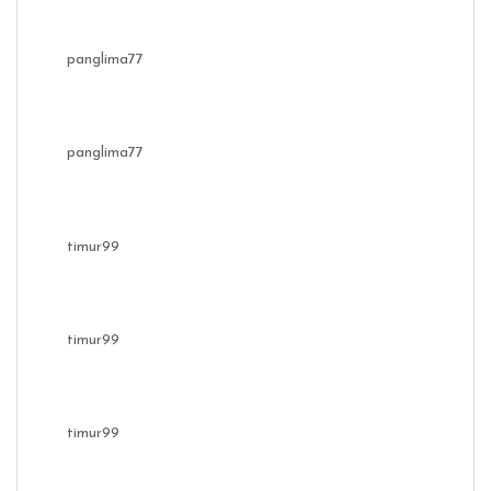
panglima77
panglima77
timur99
timur99
timur99