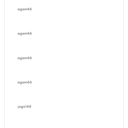
agam66
agam66
agam66
agam66
jago168