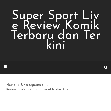
Skip
to
Super Sport Liv
content
e Review Komik
Terbaru dan Ter
kini
Home
Uncategorized
Review Komik The Godfather of Martial Arts