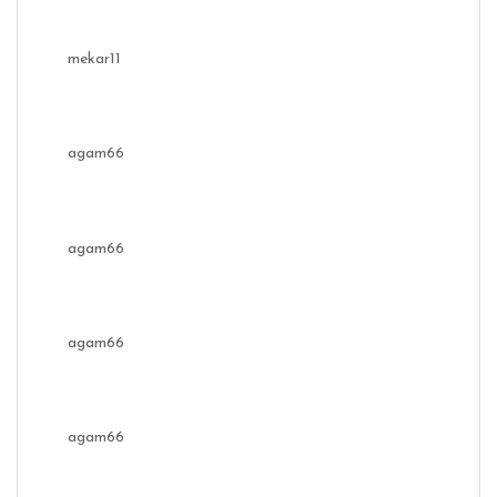
mekar11
agam66
agam66
agam66
agam66