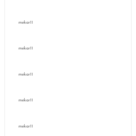
mekar11
mekar11
mekar11
mekar11
mekar11