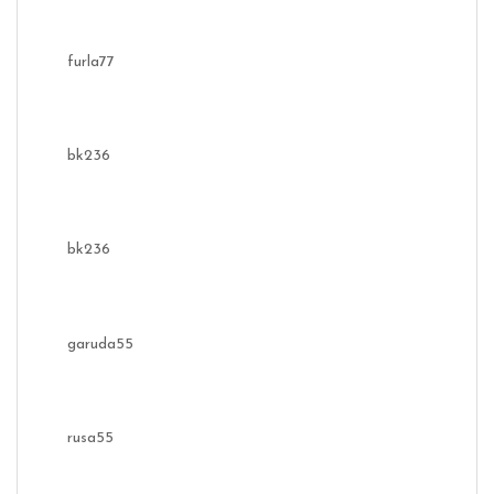
furla77
bk236
bk236
garuda55
rusa55