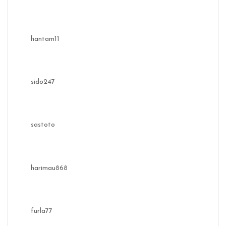
hantam11
sido247
sastoto
harimau868
furla77