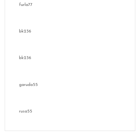
furla77
bk236
bk236
garuda55
rusa55