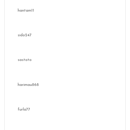
hantam11
sido247
sastoto
harimau868
furla77