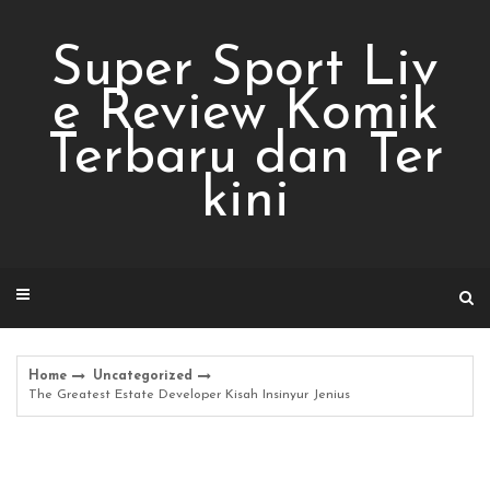
Skip
to
Super Sport Liv
content
e Review Komik
Terbaru dan Ter
kini
Home
Uncategorized
The Greatest Estate Developer Kisah Insinyur Jenius