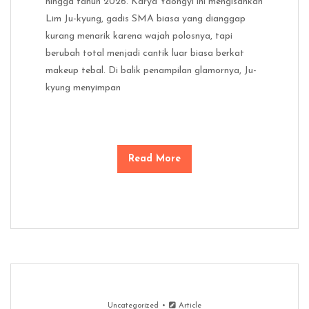
hingga tahun 2026. Karya Yaongyi ini mengisahkan
Lim Ju-kyung, gadis SMA biasa yang dianggap
kurang menarik karena wajah polosnya, tapi
berubah total menjadi cantik luar biasa berkat
makeup tebal. Di balik penampilan glamornya, Ju-
kyung menyimpan
Read More
Uncategorized
Article