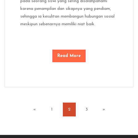
pada seorang siswi yang sering disalahpahami
karena penampilan dan sikapnya yang pendiam,
sehingga ia kesulitan membangun hubungan sosial
meskipun sebenarnya memiliki niat baik.
Read More
«
1
2
3
»