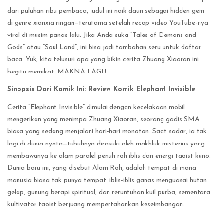
dari puluhan ribu pembaca, judul ini naik daun sebagai hidden gem
di genre xianxia ringan—terutama setelah recap video YouTube-nya
viral di musim panas lalu. Jika Anda suka “Tales of Demons and
Gods” atau “Soul Land”, ini bisa jadi tambahan seru untuk daftar
baca. Yuk, kita telusuri apa yang bikin cerita Zhuang Xiaoran ini
begitu memikat.
MAKNA LAGU
Sinopsis Dari Komik Ini: Review Komik Elephant Invisible
Cerita “Elephant Invisible” dimulai dengan kecelakaan mobil
mengerikan yang menimpa Zhuang Xiaoran, seorang gadis SMA
biasa yang sedang menjalani hari-hari monoton. Saat sadar, ia tak
lagi di dunia nyata—tubuhnya dirasuki oleh makhluk misterius yang
membawanya ke alam paralel penuh roh iblis dan energi taoist kuno.
Dunia baru ini, yang disebut Alam Roh, adalah tempat di mana
manusia biasa tak punya tempat: iblis-iblis ganas menguasai hutan
gelap, gunung berapi spiritual, dan reruntuhan kuil purba, sementara
kultivator taoist berjuang mempertahankan keseimbangan.