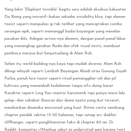
Yang bikin “Elephant Invisible” begitu seru adalah eksekusi kekuatan
Da Xiang yang inovatif—bukan sekadar invisibility klise, tapi elemen
taoist seperti manipulasi qi tak terlihat yang menciptakan combo
serangan epik, seperti memanggil badai bayangan yang menelan
pasukan iblis. Adegan action-nya dinamis, dengan panel-panel lebar
yang menangkap gerakan fluida dan efek visual mistis, membuat
pembaca merasa ikut berpetualang di Alam Roh.
Selain itu, world-building-nya kaya tapi mudah dicerna: Alam Roh
dibagi wilayah seperti Lembah Bayangan Abadi atau Gunung Gajah
Purba, penuh lore taoist seperti ritual pemanggilan roh dan pil
kultivasi yang menambah kedalaman tanpa info-dump berat.
Karakter seperti Ling Yun—mentor karismatik tapi punya masa lalu
gelap—dan sahabat Xiaoran dari dunia nyata yang ikut terseret,
memberikan dinamika emosional yang kuat. Ritme cerita seimbang:
chapter pendek sekitar 15-20 halaman, tapi setiap arc diakhiri
cliffhanger, seperti pengkhianatan faksi di chapter 80-an. Di
Reddit, komunitas r/Manhua sebut ini underrated gem karena twist