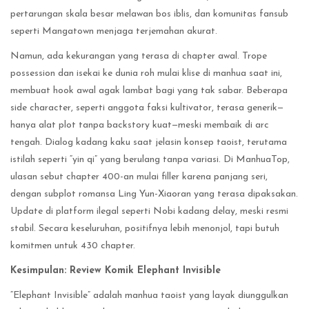
pertarungan skala besar melawan bos iblis, dan komunitas fansub
seperti Mangatown menjaga terjemahan akurat.
Namun, ada kekurangan yang terasa di chapter awal. Trope
possession dan isekai ke dunia roh mulai klise di manhua saat ini,
membuat hook awal agak lambat bagi yang tak sabar. Beberapa
side character, seperti anggota faksi kultivator, terasa generik—
hanya alat plot tanpa backstory kuat—meski membaik di arc
tengah. Dialog kadang kaku saat jelasin konsep taoist, terutama
istilah seperti “yin qi” yang berulang tanpa variasi. Di ManhuaTop,
ulasan sebut chapter 400-an mulai filler karena panjang seri,
dengan subplot romansa Ling Yun-Xiaoran yang terasa dipaksakan.
Update di platform ilegal seperti Nobi kadang delay, meski resmi
stabil. Secara keseluruhan, positifnya lebih menonjol, tapi butuh
komitmen untuk 430 chapter.
Kesimpulan: Review Komik Elephant Invisible
“Elephant Invisible” adalah manhua taoist yang layak diunggulkan