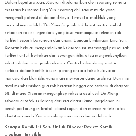
Dalam keputusasaan, Xiaoran diselamatkan oleh seorang remaja
misterius bernama Ling Yun, seorang ahli taoist muda yang
mengenali potensi di dalam dirinya. Ternyata, makhluk yang
merasukinya adalah “Da Xiang”—gajah tak kasat mata, simbol
kekuatan taoist legendaris yang bisa memanipulasi elemen tak
terlihat seperti bayangan dan angin. Dengan bimbingan Ling Yun,
Xiaoran belajar mengendalikan kekuatan ini: memanggil perisai tak
terlihat untuk bertahan dari serangan iblis, atau menyembunyikan
sekutu dalam ilusi gajah raksasa. Cerita berkembang saat ia
terlibat dalam konflik besar—perang antara faksi kultivator
manusia dan klan iblis yang ingin menyerbu dunia asalnya. Dari misi
awal membersihkan gua roh beracun hingga arc terbaru di chapter
82, di mana Xiaoran mengungkap rahasia asal-usul Da Xiang
sebagai artefak terlarang dari era dinasti kuno, perjalanan ini
penuh pertarungan brutal, aliansi rapuh, dan momen refleksi atas
identitas ganda Xiaoran sebagai manusia dan wadah roh.
Kenapa Komik Ini Seru Untuk Dibaca: Review Komik
Elephant Invisible