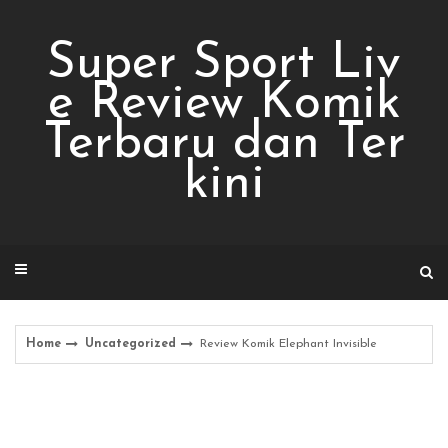
Skip
to
Super Sport Liv
content
e Review Komik
Terbaru dan Ter
kini
Home
Uncategorized
Review Komik Elephant Invisible