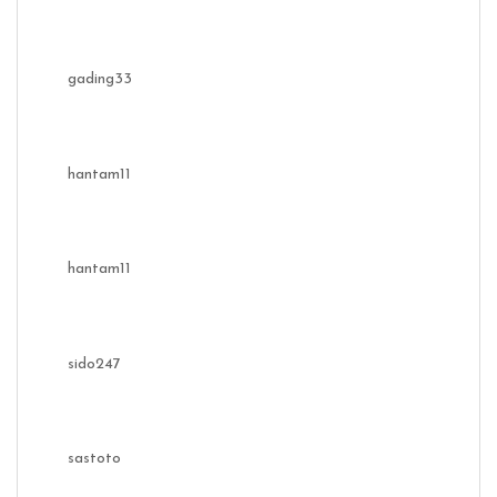
gading33
hantam11
hantam11
sido247
sastoto