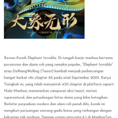
Review Komik Elephant Invisible. Di tengah banjir manhua bertema
possession dan dunia roh yang semakin populer, “Elephant Invisible”
atau DaXiangWuXing (Taoist) kembali menjadi perbincangan
hangat berkat rilis chapter 82 pada awal September 2025. Karya
Tiongkok ini, yang telah menyentuh 430 chapter di platform seperti
Nobi Manhua, menawarkan campuran aksi taoist, misteri
supernatural, dan petualangan lintas dunia yang bikin ketagihan.
Berlatar perpaduan modern dan alam roh penuh iblis, komik ini
mengikuti perjuangan seorang gadis biasa yang terbangun dengan
kekuatan tak terduga. Dengan rating rata-rata 8.1 di ManhuaTop