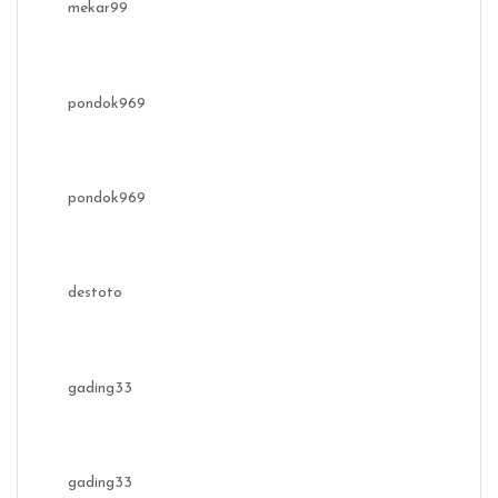
mekar99
pondok969
pondok969
destoto
gading33
gading33