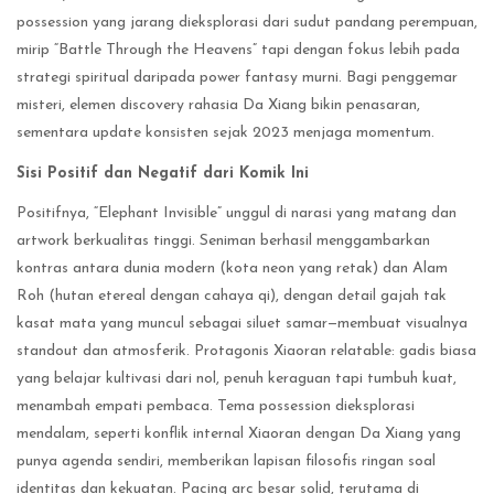
possession yang jarang dieksplorasi dari sudut pandang perempuan,
mirip “Battle Through the Heavens” tapi dengan fokus lebih pada
strategi spiritual daripada power fantasy murni. Bagi penggemar
misteri, elemen discovery rahasia Da Xiang bikin penasaran,
sementara update konsisten sejak 2023 menjaga momentum.
Sisi Positif dan Negatif dari Komik Ini
Positifnya, “Elephant Invisible” unggul di narasi yang matang dan
artwork berkualitas tinggi. Seniman berhasil menggambarkan
kontras antara dunia modern (kota neon yang retak) dan Alam
Roh (hutan etereal dengan cahaya qi), dengan detail gajah tak
kasat mata yang muncul sebagai siluet samar—membuat visualnya
standout dan atmosferik. Protagonis Xiaoran relatable: gadis biasa
yang belajar kultivasi dari nol, penuh keraguan tapi tumbuh kuat,
menambah empati pembaca. Tema possession dieksplorasi
mendalam, seperti konflik internal Xiaoran dengan Da Xiang yang
punya agenda sendiri, memberikan lapisan filosofis ringan soal
identitas dan kekuatan. Pacing arc besar solid, terutama di