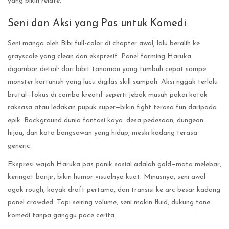
yang bikin relate.
Seni dan Aksi yang Pas untuk Komedi
Seni manga oleh Bibi full-color di chapter awal, lalu beralih ke
grayscale yang clean dan ekspresif. Panel farming Haruka
digambar detail: dari bibit tanaman yang tumbuh cepat sampe
monster kartunish yang lucu digilas skill sampah. Aksi nggak terlalu
brutal—fokus di combo kreatif seperti jebak musuh pakai kotak
raksasa atau ledakan pupuk super—bikin fight terasa fun daripada
epik. Background dunia fantasi kaya: desa pedesaan, dungeon
hijau, dan kota bangsawan yang hidup, meski kadang terasa
generic.
Ekspresi wajah Haruka pas panik sosial adalah gold—mata melebar,
keringat banjir, bikin humor visualnya kuat. Minusnya, seni awal
agak rough, kayak draft pertama, dan transisi ke arc besar kadang
panel crowded. Tapi seiring volume, seni makin fluid, dukung tone
komedi tanpa ganggu pace cerita.