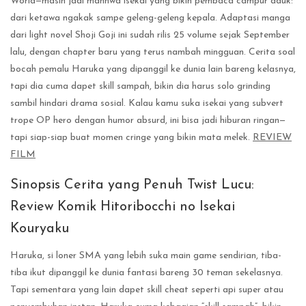
World—masih jadi manhwa isekai yang bikin pembaca campur aduk:
dari ketawa ngakak sampe geleng-geleng kepala. Adaptasi manga
dari light novel Shoji Goji ini sudah rilis 25 volume sejak September
lalu, dengan chapter baru yang terus nambah mingguan. Cerita soal
bocah pemalu Haruka yang dipanggil ke dunia lain bareng kelasnya,
tapi dia cuma dapet skill sampah, bikin dia harus solo grinding
sambil hindari drama sosial. Kalau kamu suka isekai yang subvert
trope OP hero dengan humor absurd, ini bisa jadi hiburan ringan—
tapi siap-siap buat momen cringe yang bikin mata melek.
REVIEW
FILM
Sinopsis Cerita yang Penuh Twist Lucu:
Review Komik Hitoribocchi no Isekai
Kouryaku
Haruka, si loner SMA yang lebih suka main game sendirian, tiba-
tiba ikut dipanggil ke dunia fantasi bareng 30 teman sekelasnya.
Tapi sementara yang lain dapet skill cheat seperti api super atau