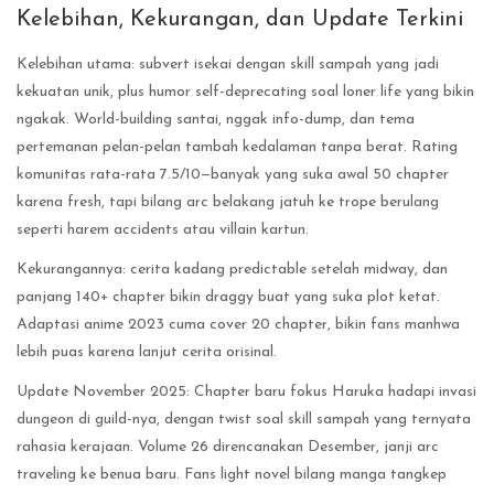
Kelebihan, Kekurangan, dan Update Terkini
Kelebihan utama: subvert isekai dengan skill sampah yang jadi
kekuatan unik, plus humor self-deprecating soal loner life yang bikin
ngakak. World-building santai, nggak info-dump, dan tema
pertemanan pelan-pelan tambah kedalaman tanpa berat. Rating
komunitas rata-rata 7.5/10—banyak yang suka awal 50 chapter
karena fresh, tapi bilang arc belakang jatuh ke trope berulang
seperti harem accidents atau villain kartun.
Kekurangannya: cerita kadang predictable setelah midway, dan
panjang 140+ chapter bikin draggy buat yang suka plot ketat.
Adaptasi anime 2023 cuma cover 20 chapter, bikin fans manhwa
lebih puas karena lanjut cerita orisinal.
Update November 2025: Chapter baru fokus Haruka hadapi invasi
dungeon di guild-nya, dengan twist soal skill sampah yang ternyata
rahasia kerajaan. Volume 26 direncanakan Desember, janji arc
traveling ke benua baru. Fans light novel bilang manga tangkep