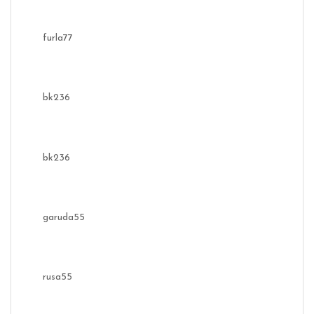
furla77
bk236
bk236
garuda55
rusa55