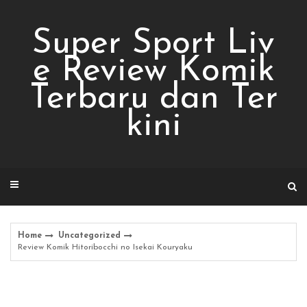
Skip
to
Super Sport Liv
content
e Review Komik
Terbaru dan Ter
kini
Home
Uncategorized
Review Komik Hitoribocchi no Isekai Kouryaku