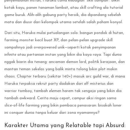
penyembuhan instan, Haruka cuma kebagian “skill sampah”: bikin
kotak kayu, panen tanaman lambat, atau skill crafting ala tutorial
game buruk. Alih-alih gabung party heroik, dia dipandang sebelah
mata dan diusir dari kelompok utama setelah salah paham konyol.
Dari situ, Haruka mulai petualangan solo: bangun pondok di hutan,
farming monster kecil buat XP, dan pelan-pelan upgrade skill
sampahnya jadi overpowered unik—seperti kotak penyimpanan
infinite atau pertanian instan yang bikin dia kaya raya. Tapi dunia
nggak biarin dia tenang: ancaman demon lord, politik kerajaan, dan
mantan teman sekelas yang balik minta tolong bikin plot makin
chaos. Chapter terbaru (sekitar 140+) masuk arc guild war, di mana
Haruka terpaksa rekrut party dadakan dari elf misterius dan
warrior tomboy, tambah elemen harem tak sengaja yang bikin dia
tambah awkward. Cerita maju cepat, campur aksi ringan sama
slice-of-life farming yang bikin pembaca penasaran: bisakah loner
ini conquer dunia tanpa keluar dari zona nyamannya?
Karakter Utama yang Relatable tapi Absurd: