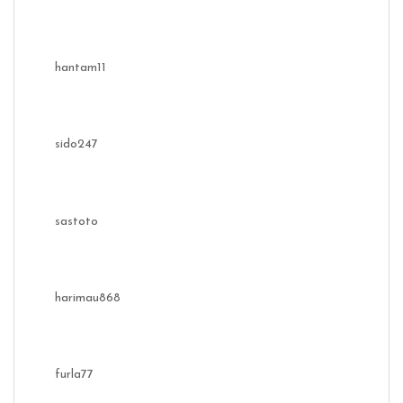
hantam11
sido247
sastoto
harimau868
furla77