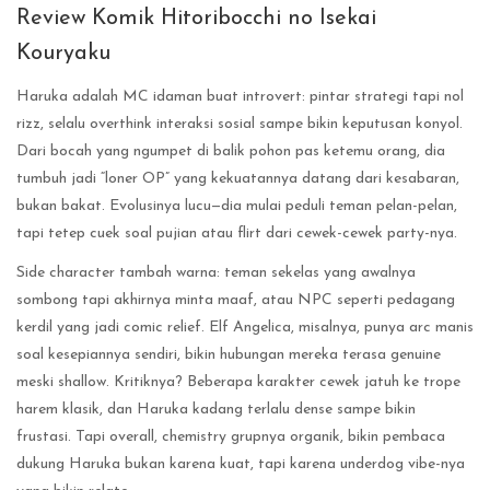
Review Komik Hitoribocchi no Isekai
Kouryaku
Haruka adalah MC idaman buat introvert: pintar strategi tapi nol
rizz, selalu overthink interaksi sosial sampe bikin keputusan konyol.
Dari bocah yang ngumpet di balik pohon pas ketemu orang, dia
tumbuh jadi “loner OP” yang kekuatannya datang dari kesabaran,
bukan bakat. Evolusinya lucu—dia mulai peduli teman pelan-pelan,
tapi tetep cuek soal pujian atau flirt dari cewek-cewek party-nya.
Side character tambah warna: teman sekelas yang awalnya
sombong tapi akhirnya minta maaf, atau NPC seperti pedagang
kerdil yang jadi comic relief. Elf Angelica, misalnya, punya arc manis
soal kesepiannya sendiri, bikin hubungan mereka terasa genuine
meski shallow. Kritiknya? Beberapa karakter cewek jatuh ke trope
harem klasik, dan Haruka kadang terlalu dense sampe bikin
frustasi. Tapi overall, chemistry grupnya organik, bikin pembaca
dukung Haruka bukan karena kuat, tapi karena underdog vibe-nya