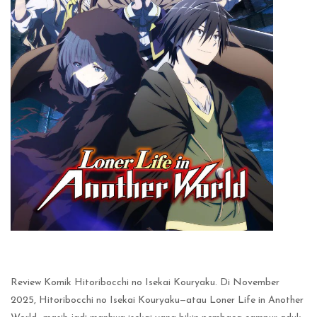
Review Komik Hitoribocchi no Isekai Kouryaku. Di November
2025, Hitoribocchi no Isekai Kouryaku—atau Loner Life in Another