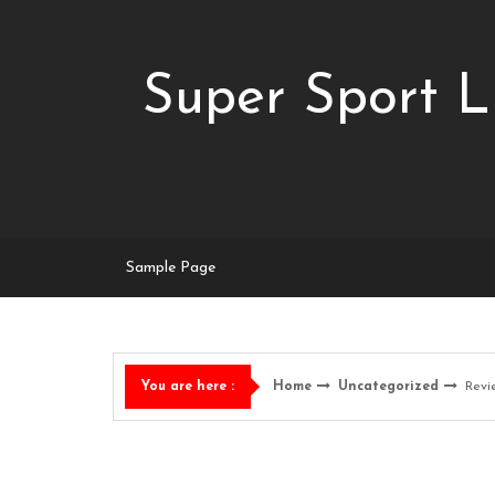
Skip
to
content
Super Sport L
Sample Page
Home
Uncategorized
Revi
You are here :