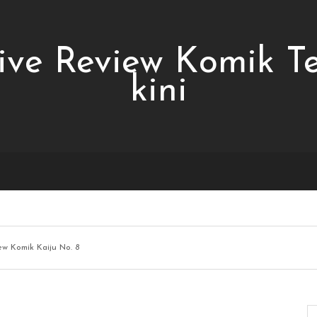
ive Review Komik T
kini
ew Komik Kaiju No. 8