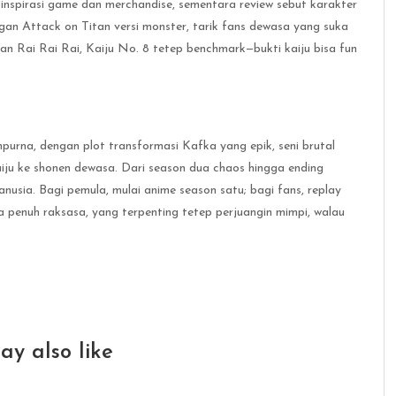
ni inspirasi game dan merchandise, sementara review sebut karakter
ngan Attack on Titan versi monster, tarik fans dewasa yang suka
n Rai Rai Rai, Kaiju No. 8 tetep benchmark—bukti kaiju bisa fun
purna, dengan plot transformasi Kafka yang epik, seni brutal
aiju ke shonen dewasa. Dari season dua chaos hingga ending
manusia. Bagi pemula, mulai anime season satu; bagi fans, replay
a penuh raksasa, yang terpenting tetep perjuangin mimpi, walau
ay also like