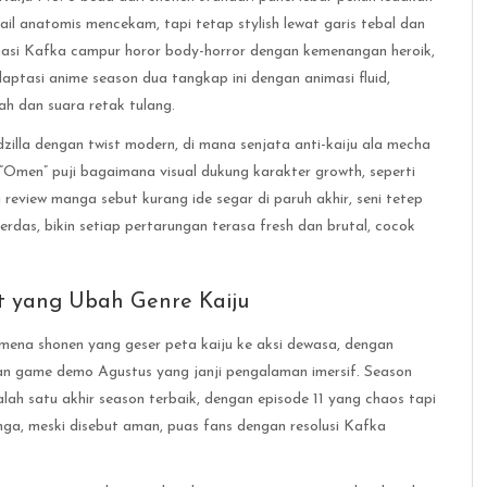
il anatomis mencekam, tapi tetap stylish lewat garis tebal dan
ormasi Kafka campur horor body-horror dengan kemenangan heroik,
ptasi anime season dua tangkap ini dengan animasi fluid,
ah dan suara retak tulang.
odzilla dengan twist modern, di mana senjata anti-kaiju ala mecha
 “Omen” puji bagaimana visual dukung karakter growth, seperti
review manga sebut kurang ide segar di paruh akhir, seni tetep
erdas, bikin setiap pertarungan terasa fresh dan brutal, cocok
t yang Ubah Genre Kaiju
enomena shonen yang geser peta kaiju ke aksi dewasa, dengan
dan game demo Agustus yang janji pengalaman imersif. Season
alah satu akhir season terbaik, dengan episode 11 yang chaos tapi
nga, meski disebut aman, puas fans dengan resolusi Kafka