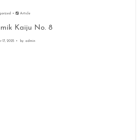
gorized
Article
mik Kaiju No. 8
 17, 2025
by
admin