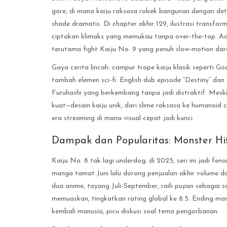
gore, di mana kaiju raksasa robek bangunan dengan deta
shade dramatis. Di chapter akhir 129, ilustrasi transf
ciptakan klimaks yang memukau tanpa over-the-top. Ada
terutama fight Kaiju No. 9 yang penuh slow-motion dar
Gaya cerita lincah: campur trope kaiju klasik seperti G
tambah elemen sci-fi. English dub episode “Destiny” dan
Furuhashi yang berkembang tanpa jadi distraktif. Meski 
kuat—desain kaiju unik, dari slime raksasa ke humanoid c
era streaming di mana visual cepat jadi kunci.
Dampak dan Popularitas: Monster Hi
Kaiju No. 8 tak lagi underdog; di 2025, seri ini jadi f
manga tamat Juni lalu dorong penjualan akhir volume 
dua anime, tayang Juli-September, raih pujian sebagai s
memuaskan, tingkatkan rating global ke 8.5. Ending ma
kembali manusia, picu diskusi soal tema pengorbanan.