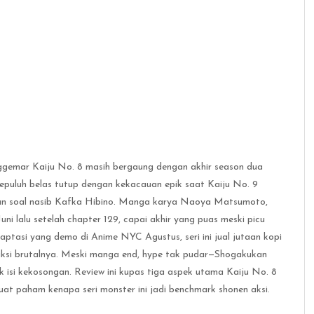
ggemar Kaiju No. 8 masih bergaung dengan akhir season dua
epuluh belas tutup dengan kekacauan epik saat Kaiju No. 9
saran soal nasib Kafka Hibino. Manga karya Naoya Matsumoto,
uni lalu setelah chapter 129, capai akhir yang puas meski picu
aptasi yang demo di Anime NYC Agustus, seri ini jual jutaan kopi
 aksi brutalnya. Meski manga end, hype tak pudar—Shogakukan
uk isi kekosongan. Review ini kupas tiga aspek utama Kaiju No. 8
uat paham kenapa seri monster ini jadi benchmark shonen aksi.