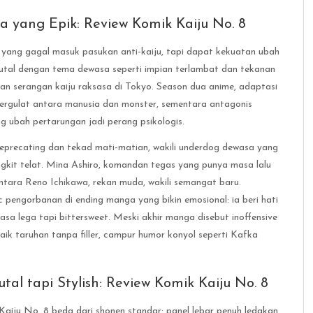
a yang Epik: Review Komik Kaiju No. 8
n yang gagal masuk pasukan anti-kaiju, tapi dapat kekuatan ubah
brutal dengan tema dewasa seperti impian terlambat dan tekanan
wan serangan kaiju raksasa di Tokyo. Season dua anime, adaptasi
a bergulat antara manusia dan monster, sementara antagonis
g ubah pertarungan jadi perang psikologis.
eprecating dan tekad mati-matian, wakili underdog dewasa yang
ngkit telat. Mina Ashiro, komandan tegas yang punya masa lalu
ara Reno Ichikawa, rekan muda, wakili semangat baru.
c pengorbanan di ending manga yang bikin emosional: ia beri hati
rasa lega tapi bittersweet. Meski akhir manga disebut inoffensive
naik taruhan tanpa filler, campur humor konyol seperti Kafka
tal tapi Stylish: Review Komik Kaiju No. 8
aiju No. 8 beda dari shonen standar: panel lebar penuh ledakan