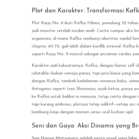
Plot dan Karakter: Transformasi Kafk
Plot Kaiju No. 8 ikuti Kafka Hibino, pemulung 32 tahu
jadi monster setelah insiden aneh. Cerita campur aksi 
organisasi, di mana Kafka sembunyi identitas sambil la
chapter 40-70, gali lebih dalam konflik internal: Kafk
seperti Kaiju No. 9 muncul sebagai ancaman cerdas yan
Karakter jadi kekuatannya. Kafka, dengan humor self-d
relatable—bukan remaja panas, tapi pria biasa yang ba
dengan Kafka, tambah kedalaman romansa halus, sement
Antagonis seperti Isao Shinomiya, ayah ketua, punya ar
ke Kafka untuk balikin ia manusia, tutup cerita dengan 
tapi kurang ambisius, plotnya tetep adiktif—setiap arc 
kembung kaiju dengan momen serius soal korban sipil.
Seni dan Gaya: Aksi Dinamis yang Bru
Seni Naoya Matsumoto adalah pesta visual yang bikin K