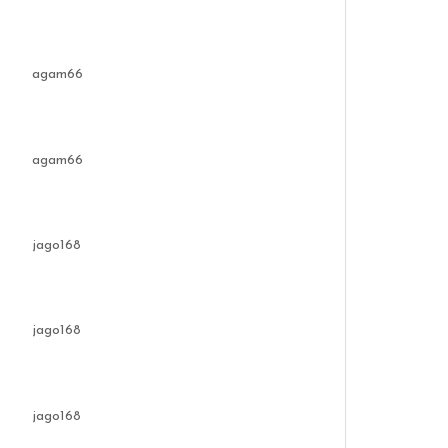
agam66
agam66
jago168
jago168
jago168