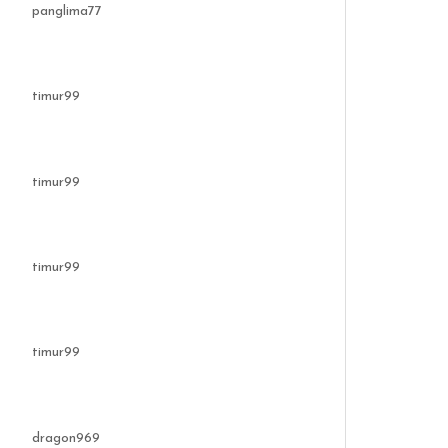
panglima77
timur99
timur99
timur99
timur99
dragon969