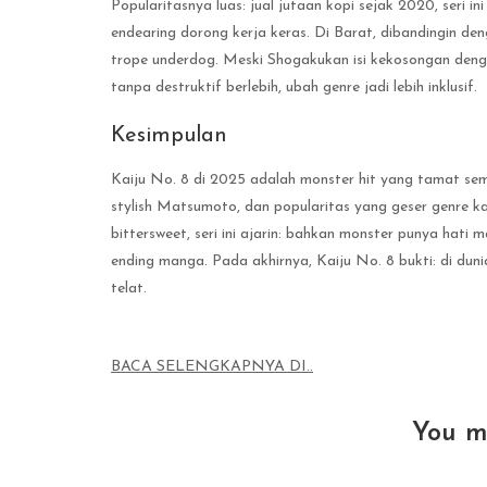
Popularitasnya luas: jual jutaan kopi sejak 2020, seri i
endearing dorong kerja keras. Di Barat, dibandingin de
trope underdog. Meski Shogakukan isi kekosongan denga
tanpa destruktif berlebih, ubah genre jadi lebih inklusif.
Kesimpulan
Kaiju No. 8 di 2025 adalah monster hit yang tamat sem
stylish Matsumoto, dan popularitas yang geser genre k
bittersweet, seri ini ajarin: bahkan monster punya hati 
ending manga. Pada akhirnya, Kaiju No. 8 bukti: di duni
telat.
BACA SELENGKAPNYA DI..
You m