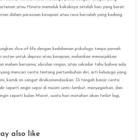
apartemen atau Hinata memeluk kakaknya setelah hari yang berat.
irian dalam perasaan kesepian atau rasa bersalah yang kadang
ngkan slice-of-life dengan kedalaman psikologis tanpa pernah
si instan untuk depresi atau kesepian, melainkan menunjukkan
kan malam bersama, obrolan ringan, atau sekadar tahu bahwa ada
yang mencari cerita tentang pertumbuhan diri, arti keluarga yang
mi, komik ini sangat direkomendasikan. Di tengah banjir cerita
ir seperti angin sepoi di musim semi—lembut, menyegarkan, dan
gin seperti bulan Maret, suatu hari matahari akan terbit lagi,
ay also like