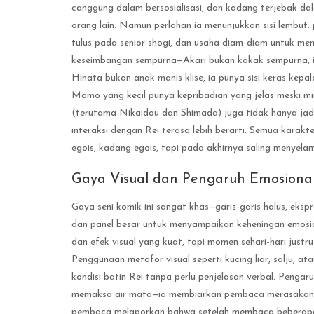
canggung dalam bersosialisasi, dan kadang terjebak da
orang lain. Namun perlahan ia menunjukkan sisi lembut
tulus pada senior shogi, dan usaha diam-diam untuk men
keseimbangan sempurna—Akari bukan kakak sempurna, ia
Hinata bukan anak manis klise, ia punya sisi keras kep
Momo yang kecil punya kepribadian yang jelas meski min
(terutama Nikaidou dan Shimada) juga tidak hanya jad
interaksi dengan Rei terasa lebih berarti. Semua karakt
egois, kadang egois, tapi pada akhirnya saling menyel
Gaya Visual dan Pengaruh Emosiona
Gaya seni komik ini sangat khas—garis-garis halus, eks
dan panel besar untuk menyampaikan keheningan emosio
dan efek visual yang kuat, tapi momen sehari-hari just
Penggunaan metafor visual seperti kucing liar, salju, 
kondisi batin Rei tanpa perlu penjelasan verbal. Pengar
memaksa air mata—ia membiarkan pembaca merasakan k
pembaca melaporkan bahwa setelah membaca beberapa