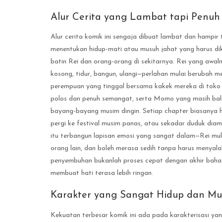
Alur Cerita yang Lambat tapi Penuh
Alur cerita komik ini sengaja dibuat lambat dan hampir
menentukan hidup-mati atau musuh jahat yang harus d
batin Rei dan orang-orang di sekitarnya. Rei yang awal
kosong, tidur, bangun, ulangi—perlahan mulai berubah m
perempuan yang tinggal bersama kakek mereka di toko 
polos dan penuh semangat, serta Momo yang masih balit
bayang-bayang musim dingin. Setiap chapter biasanya
pergi ke festival musim panas, atau sekadar duduk dia
itu terbangun lapisan emosi yang sangat dalam—Rei mul
orang lain, dan boleh merasa sedih tanpa harus menyala
penyembuhan bukanlah proses cepat dengan akhir bahagi
membuat hati terasa lebih ringan.
Karakter yang Sangat Hidup dan Mul
Kekuatan terbesar komik ini ada pada karakterisasi yang