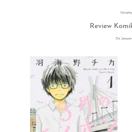
Uncate
Review Komik
On January