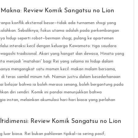
 Makna: Review Komik Sangatsu no Lion
 tanpa konflik eksternal besar—tidak ada turnamen shogi yang
ikalahkan. Sebaliknya, fokus utama adalah pada perkembangan
nya hidup seperti robot—bermain shogi, pulang ke apartemen
elalui interaksi kecil dengan keluarga Kawamoto: tiga saudara
wagashi tradisional. Akari yang hangat dan dewasa, Hinata yang
a menjadi “matahari” bagi Rei yang selama ini hidup dalam
 hanya mengangkat satu momen kecil: makan malam bersama,
m di teras sambil minum teh. Namun justru dalam kesederhanaan
ai belajar bahwa ia boleh merasa senang, boleh bergantung pada
hkan diri sendiri. Komik ini pandai menunjukkan bahwa
a instan, melainkan akumulasi hari-hari biasa yang perlahan
tidimensi: Review Komik Sangatsu no Lion
 luar biasa. Rei bukan pahlawan tipikal—ia sering pasif,