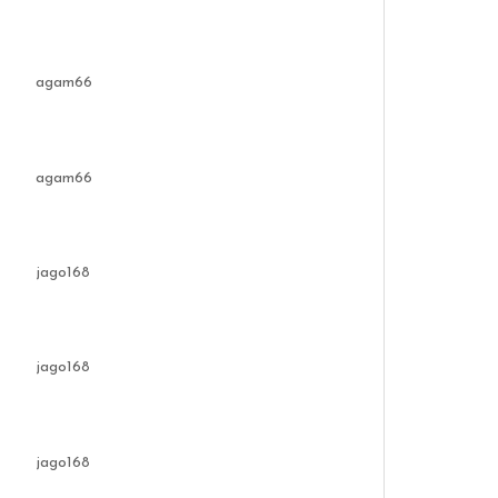
agam66
agam66
jago168
jago168
jago168