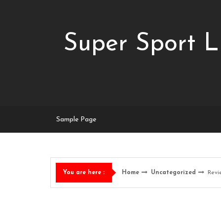
Skip
to
content
Super Sport L
Sample Page
Home
Uncategorized
Revi
You are here :