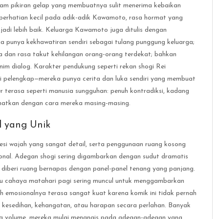
lam pikiran gelap yang membuatnya sulit menerima kebaikan
: perhatian kecil pada adik-adik Kawamoto, rasa hormat yang
jadi lebih baik. Keluarga Kawamoto juga ditulis dengan
 punya kekhawatiran sendiri sebagai tulang punggung keluarga;
ala dan rasa takut kehilangan orang-orang terdekat; bahkan
im dialog. Karakter pendukung seperti rekan shogi Rei
i pelengkap—mereka punya cerita dan luka sendiri yang membuat
er terasa seperti manusia sungguhan: penuh kontradiksi, kadang
amatkan dengan cara mereka masing-masing.
l yang Unik
presi wajah yang sangat detail, serta penggunaan ruang kosong
nal. Adegan shogi sering digambarkan dengan sudut dramatis
ru diberi ruang bernapas dengan panel-panel tenang yang panjang.
atau cahaya matahari pagi sering muncul untuk menggambarkan
uh emosionalnya terasa sangat kuat karena komik ini tidak pernah
esedihan, kehangatan, atau harapan secara perlahan. Banyak
 volume, mereka mulai menangis pada adegan-adegan yang