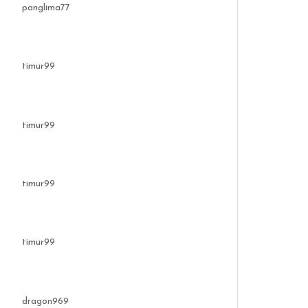
panglima77
timur99
timur99
timur99
timur99
dragon969