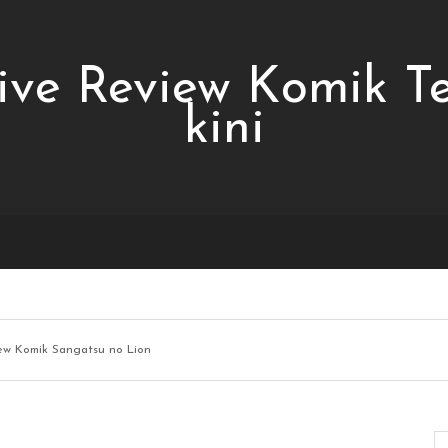
ive Review Komik T
kini
ew Komik Sangatsu no Lion