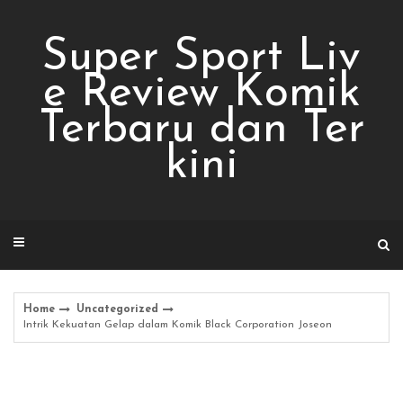
Skip
to
Super Sport Liv
content
e Review Komik
Terbaru dan Ter
kini
Home
Uncategorized
Intrik Kekuatan Gelap dalam Komik Black Corporation Joseon