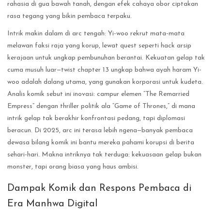
rahasia di gua bawah tanah, dengan efek cahaya obor ciptakan
rasa tegang yang bikin pembaca terpaku.
Intrik makin dalam di arc tengah: Yi-woo rekrut mata-mata
melawan faksi raja yang korup, lewat quest seperti hack arsip
kerajaan untuk ungkap pembunuhan berantai. Kekuatan gelap tak
cuma musuh luar—twist chapter 13 ungkap bahwa ayah haram Yi-
woo adalah dalang utama, yang gunakan korporasi untuk kudeta.
Analis komik sebut ini inovasi: campur elemen “The Remarried
Empress” dengan thriller politik ala “Game of Thrones,” di mana
intrik gelap tak berakhir konfrontasi pedang, tapi diplomasi
beracun. Di 2025, arc ini terasa lebih ngena—banyak pembaca
dewasa bilang komik ini bantu mereka pahami korupsi di berita
sehari-hari. Makna intriknya tak terduga: kekuasaan gelap bukan
monster, tapi orang biasa yang haus ambisi.
Dampak Komik dan Respons Pembaca di
Era Manhwa Digital