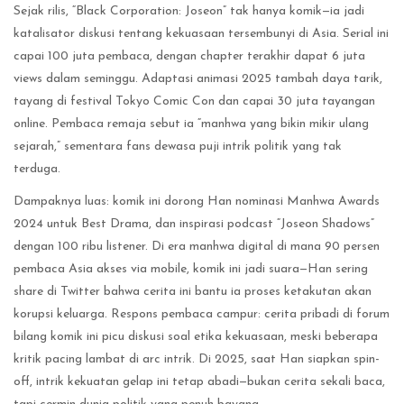
Sejak rilis, “Black Corporation: Joseon” tak hanya komik—ia jadi
katalisator diskusi tentang kekuasaan tersembunyi di Asia. Serial ini
capai 100 juta pembaca, dengan chapter terakhir dapat 6 juta
views dalam seminggu. Adaptasi animasi 2025 tambah daya tarik,
tayang di festival Tokyo Comic Con dan capai 30 juta tayangan
online. Pembaca remaja sebut ia “manhwa yang bikin mikir ulang
sejarah,” sementara fans dewasa puji intrik politik yang tak
terduga.
Dampaknya luas: komik ini dorong Han nominasi Manhwa Awards
2024 untuk Best Drama, dan inspirasi podcast “Joseon Shadows”
dengan 100 ribu listener. Di era manhwa digital di mana 90 persen
pembaca Asia akses via mobile, komik ini jadi suara—Han sering
share di Twitter bahwa cerita ini bantu ia proses ketakutan akan
korupsi keluarga. Respons pembaca campur: cerita pribadi di forum
bilang komik ini picu diskusi soal etika kekuasaan, meski beberapa
kritik pacing lambat di arc intrik. Di 2025, saat Han siapkan spin-
off, intrik kekuatan gelap ini tetap abadi—bukan cerita sekali baca,