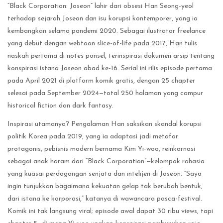
“Black Corporation: Joseon” lahir dari obsesi Han Seong-yeol
terhadap sejarah Joseon dan isu korupsi kontemporer, yang ia
kembangkan selama pandemi 2020. Sebagai ilustrator freelance
yang debut dengan webtoon slice-of-life pada 2017, Han tulis
naskah pertama di notes ponsel, terinspirasi dokumen arsip tentang
konspirasi istana Joseon abad ke-16. Serial ini rilis episode pertama
pada April 2021 di platform komik gratis, dengan 25 chapter
selesai pada September 2024—total 250 halaman yang campur
historical fiction dan dark fantasy.
Inspirasi utamanya? Pengalaman Han saksikan skandal korupsi
politik Korea pada 2019, yang ia adaptasi jadi metafor:
protagonis, pebisnis modern bernama Kim Yi-woo, reinkarnasi
sebagai anak haram dari “Black Corporation”—kelompok rahasia
yang kuasai perdagangan senjata dan intelijen di Joseon. “Saya
ingin tunjukkan bagaimana kekuatan gelap tak berubah bentuk,
dari istana ke korporasi,” katanya di wawancara pasca-festival.
Komik ini tak langsung viral; episode awal dapat 30 ribu views, tapi