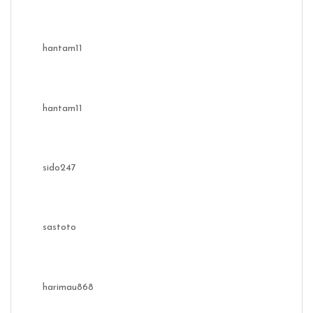
hantam11
hantam11
sido247
sastoto
harimau868