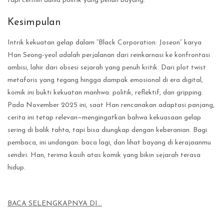
tapi cermin dunia politik yang penuh bayang.
Kesimpulan
Intrik kekuatan gelap dalam “Black Corporation: Joseon” karya
Han Seong-yeol adalah perjalanan dari reinkarnasi ke konfrontasi
ambisi, lahir dari obsesi sejarah yang penuh kritik. Dari plot twist
metaforis yang tegang hingga dampak emosional di era digital,
komik ini bukti kekuatan manhwa: politik, reflektif, dan gripping.
Pada November 2025 ini, saat Han rencanakan adaptasi panjang,
cerita ini tetap relevan—mengingatkan bahwa kekuasaan gelap
sering di balik tahta, tapi bisa diungkap dengan keberanian. Bagi
pembaca, ini undangan: baca lagi, dan lihat bayang di kerajaanmu
sendiri. Han, terima kasih atas komik yang bikin sejarah terasa
hidup.
BACA SELENGKAPNYA DI…