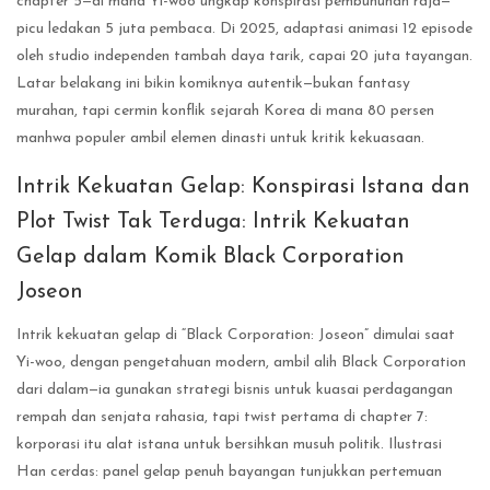
chapter 5—di mana Yi-woo ungkap konspirasi pembunuhan raja—
picu ledakan 5 juta pembaca. Di 2025, adaptasi animasi 12 episode
oleh studio independen tambah daya tarik, capai 20 juta tayangan.
Latar belakang ini bikin komiknya autentik—bukan fantasy
murahan, tapi cermin konflik sejarah Korea di mana 80 persen
manhwa populer ambil elemen dinasti untuk kritik kekuasaan.
Intrik Kekuatan Gelap: Konspirasi Istana dan
Plot Twist Tak Terduga: Intrik Kekuatan
Gelap dalam Komik Black Corporation
Joseon
Intrik kekuatan gelap di “Black Corporation: Joseon” dimulai saat
Yi-woo, dengan pengetahuan modern, ambil alih Black Corporation
dari dalam—ia gunakan strategi bisnis untuk kuasai perdagangan
rempah dan senjata rahasia, tapi twist pertama di chapter 7:
korporasi itu alat istana untuk bersihkan musuh politik. Ilustrasi
Han cerdas: panel gelap penuh bayangan tunjukkan pertemuan