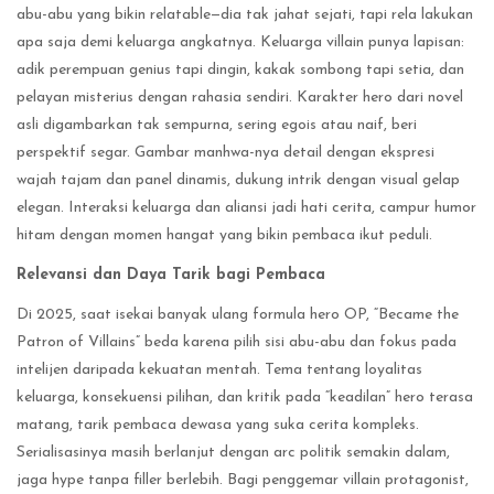
abu-abu yang bikin relatable—dia tak jahat sejati, tapi rela lakukan
apa saja demi keluarga angkatnya. Keluarga villain punya lapisan:
adik perempuan genius tapi dingin, kakak sombong tapi setia, dan
pelayan misterius dengan rahasia sendiri. Karakter hero dari novel
asli digambarkan tak sempurna, sering egois atau naif, beri
perspektif segar. Gambar manhwa-nya detail dengan ekspresi
wajah tajam dan panel dinamis, dukung intrik dengan visual gelap
elegan. Interaksi keluarga dan aliansi jadi hati cerita, campur humor
hitam dengan momen hangat yang bikin pembaca ikut peduli.
Relevansi dan Daya Tarik bagi Pembaca
Di 2025, saat isekai banyak ulang formula hero OP, “Became the
Patron of Villains” beda karena pilih sisi abu-abu dan fokus pada
intelijen daripada kekuatan mentah. Tema tentang loyalitas
keluarga, konsekuensi pilihan, dan kritik pada “keadilan” hero terasa
matang, tarik pembaca dewasa yang suka cerita kompleks.
Serialisasinya masih berlanjut dengan arc politik semakin dalam,
jaga hype tanpa filler berlebih. Bagi penggemar villain protagonist,