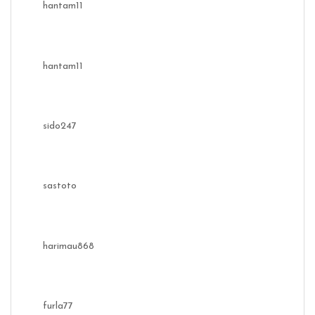
hantam11
hantam11
sido247
sastoto
harimau868
furla77