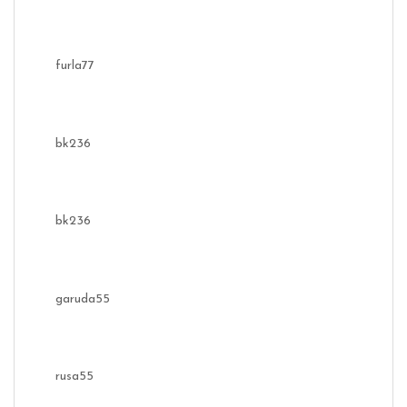
furla77
bk236
bk236
garuda55
rusa55