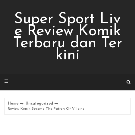
Skip
to
Super Sport Liv
content
e Review Komik
Terbaru dan Ter
kini
Home
Uncategorized
Review Komik Became The Patron Of Villains