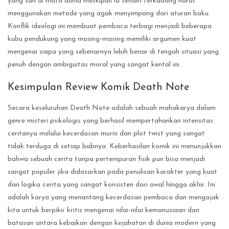
yang sah di mata dunia meskipun ia sendiri terkadang harus
menggunakan metode yang agak menyimpang dari aturan baku.
Konflik ideologi ini membuat pembaca terbagi menjadi beberapa
kubu pendukung yang masing-masing memiliki argumen kuat
mengenai siapa yang sebenarnya lebih benar di tengah situasi yang
penuh dengan ambiguitas moral yang sangat kental ini.
Kesimpulan Review Komik Death Note
Secara keseluruhan Death Note adalah sebuah mahakarya dalam
genre misteri psikologis yang berhasil mempertahankan intensitas
ceritanya melalui kecerdasan murni dan plot twist yang sangat
tidak terduga di setiap babnya. Keberhasilan komik ini menunjukkan
bahwa sebuah cerita tanpa pertempuran fisik pun bisa menjadi
sangat populer jika didasarkan pada penulisan karakter yang kuat
dan logika cerita yang sangat konsisten dari awal hingga akhir. Ini
adalah karya yang menantang kecerdasan pembaca dan mengajak
kita untuk berpikir kritis mengenai nilai-nilai kemanusiaan dan
batasan antara kebaikan dengan kejahatan di dunia modern yang