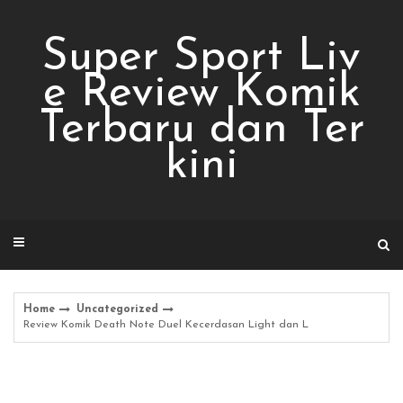
Skip
to
Super Sport Liv
content
e Review Komik
Terbaru dan Ter
kini
Home
Uncategorized
Review Komik Death Note Duel Kecerdasan Light dan L