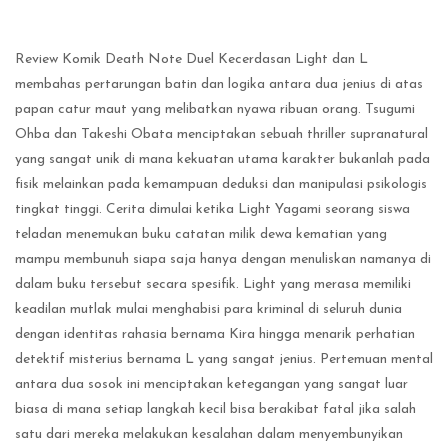
Review Komik Death Note Duel Kecerdasan Light dan L
membahas pertarungan batin dan logika antara dua jenius di atas
papan catur maut yang melibatkan nyawa ribuan orang. Tsugumi
Ohba dan Takeshi Obata menciptakan sebuah thriller supranatural
yang sangat unik di mana kekuatan utama karakter bukanlah pada
fisik melainkan pada kemampuan deduksi dan manipulasi psikologis
tingkat tinggi. Cerita dimulai ketika Light Yagami seorang siswa
teladan menemukan buku catatan milik dewa kematian yang
mampu membunuh siapa saja hanya dengan menuliskan namanya di
dalam buku tersebut secara spesifik. Light yang merasa memiliki
keadilan mutlak mulai menghabisi para kriminal di seluruh dunia
dengan identitas rahasia bernama Kira hingga menarik perhatian
detektif misterius bernama L yang sangat jenius. Pertemuan mental
antara dua sosok ini menciptakan ketegangan yang sangat luar
biasa di mana setiap langkah kecil bisa berakibat fatal jika salah
satu dari mereka melakukan kesalahan dalam menyembunyikan