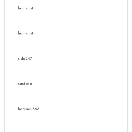
hantam11
hantam11
sido247
sastoto
harimau868